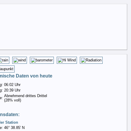
mische Daten von heute
g:
06:02 Uhr
g:
20:39 Uhr
Abnehmend drittes Drittel
e:
(28% voll)
onsdaten:
er Station
e:
46° 38.85' N