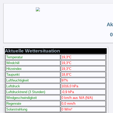
Ak
0
Aktuelle Wettersituation
Temperatur
19,3°C
Windchill
19,3°C
Hitzeindex
19,3°C
Taupunkt
18,8°C
Luftfeuchtigkeit
97%
Luftdruck
1016,0 hPa
Luftdrucktrend (3 Stunden)
-0,9 hPa
Windgeschwindigkeit
0 km/h aus N/A (N/A)
Regenrate
0,0 mm/h
Solarstrahlung
0 W/m²