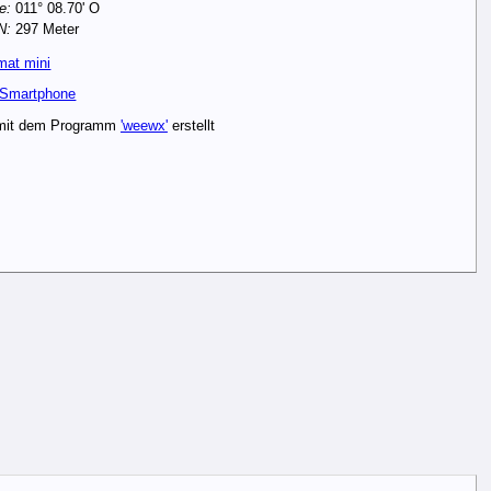
e:
011° 08.70' O
N:
297 Meter
mat mini
 Smartphone
 mit dem Programm
'weewx'
erstellt